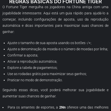
REGRAS BÁSICAS DO FORTUNE TIGER
O Fortune Tiger mergulha os jogadores na China antiga com uma
jogabilidade interessante. Aqui está um guia rápido para ajudá-lo a
começar, incluindo configurações de aposta, uso da reprodução
automática e dicas importantes para maximizar suas chances de
ganhar:
Ajuste o tamanho de sua aposta usando os botões -/+;
Ajuste a denominação da moeda e o número de moedas por linha;
Confirmar a aposta;
Ativar a reprodução automática;
Explore a tabela de pagamentos;
Use as rodadas grátis para maximizar seus ganhos;
Praticar no modo de demonstração.
Seguindo essas dicas, você poderá melhorar sua jogabilidade e
aumentar suas chances de ganhar.
Para os amantes de esportes, a
2Nn
oferece uma das melhores