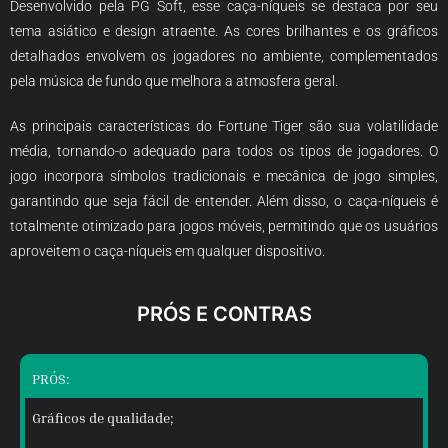
Desenvolvido pela PG Soft, esse caça-níqueis se destaca por seu
tema asiático e design atraente. As cores brilhantes e os gráficos
detalhados envolvem os jogadores no ambiente, complementados
pela música de fundo que melhora a atmosfera geral.
As principais características do Fortune Tiger são sua volatilidade
média, tornando-o adequado para todos os tipos de jogadores. O
jogo incorpora símbolos tradicionais e mecânica de jogo simples,
garantindo que seja fácil de entender. Além disso, o caça-níqueis é
totalmente otimizado para jogos móveis, permitindo que os usuários
aproveitem o caça-níqueis em qualquer dispositivo.
PRÓS E CONTRAS
PRÓS:
Gráficos de qualidade;