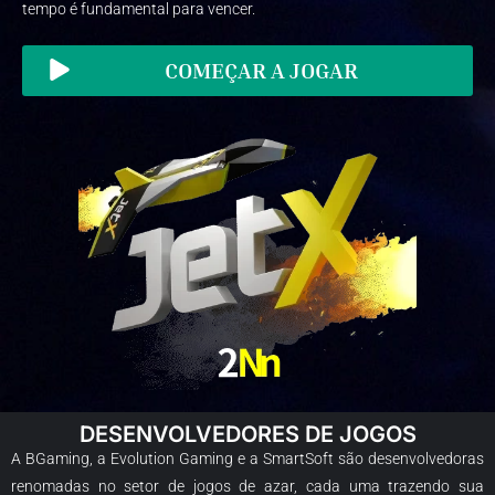
tempo é fundamental para vencer.
COMEÇAR A JOGAR
DESENVOLVEDORES DE JOGOS
A BGaming, a Evolution Gaming e a SmartSoft são desenvolvedoras
renomadas no setor de jogos de azar, cada uma trazendo sua